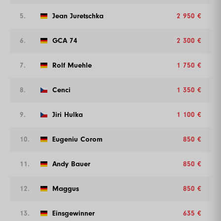
5.
Jean Juretschka
2 950 €
6.
GCA 74
2 300 €
7.
Rolf Muehle
1 750 €
8.
Cenci
1 350 €
9.
Jiri Hulka
1 100 €
10.
Eugeniu Corom
850 €
11.
Andy Bauer
850 €
12.
Maggus
850 €
13.
Einsgewinner
635 €