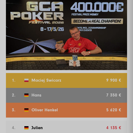
1.
Maciej Swicarz
9 900 €
2.
Hans
7 350 €
3.
Oliver Henkel
5 620 €
4.
Julien
4 135 €