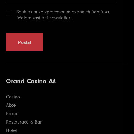
Souhlasím se zpracováním
osobních údajů
za
účelem zasílání newsletteru.
Poslat
Grand Casino Aš
Casino
Akce
Poker
Restaurace & Bar
Hotel