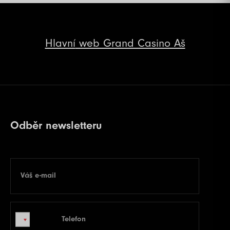
Hlavní
web Grand Casino Aš
Odběr newsletteru
Váš e-mail
E-mail
Telefon
Telefon