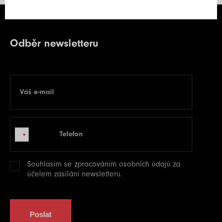
Odběr newsletteru
Váš e-mail
E-mail
Telefon
Telefon
Souhlasím se zpracováním
osobních údajů
za
účelem zasílání newsletteru.
Poslat