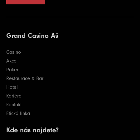
Grand Casino Aš
Casino
Akce
Poker
Restaurace & Bar
Hotel
Kariéra
Kontakt
Etická linka
Kde nás najdete?