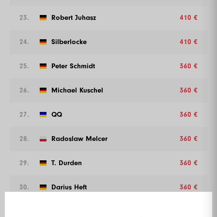
23.
Robert Juhasz
410 €
24.
Silberlocke
410 €
25.
Peter Schmidt
360 €
26.
Michael Kuschel
360 €
27.
QQ
360 €
28.
Radoslaw Melcer
360 €
29.
T. Durden
360 €
30.
Darius Heft
360 €
31.
Gustav Schwerer
335 €