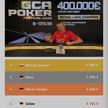
1.
Maciej Swicarz
9 900 €
2.
Hans
7 350 €
3.
Oliver Henkel
5 620 €
4.
Julien
4 135 €