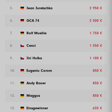
5.
Jean Juretschka
2 950 €
6.
GCA 74
2 300 €
7.
Rolf Muehle
1 750 €
8.
Cenci
1 350 €
9.
Jiri Hulka
1 100 €
10.
Eugeniu Corom
850 €
11.
Andy Bauer
850 €
12.
Maggus
850 €
13.
Einsgewinner
635 €