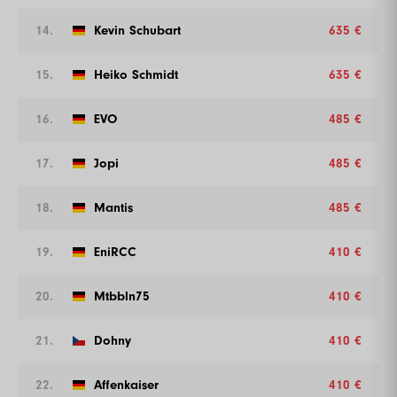
14.
Kevin Schubart
635 €
15.
Heiko Schmidt
635 €
16.
EVO
485 €
17.
Jopi
485 €
18.
Mantis
485 €
19.
EniRCC
410 €
20.
Mtbbln75
410 €
21.
Dohny
410 €
22.
Affenkaiser
410 €