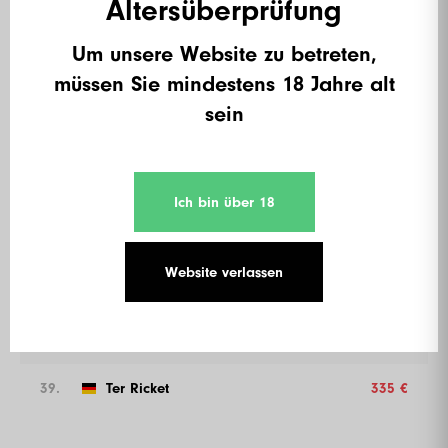
Altersüberprüfung
32.
Lucinda
335 €
Um unsere Website zu betreten,
müssen Sie mindestens 18 Jahre alt
33.
Lui50
335 €
sein
34.
PCL
335 €
35.
Kalin
335 €
Ich bin über 18
36.
NTG
335 €
Website verlassen
37.
Karl Ulrich
335 €
38.
Karel Krois
335 €
39.
Ter Ricket
335 €