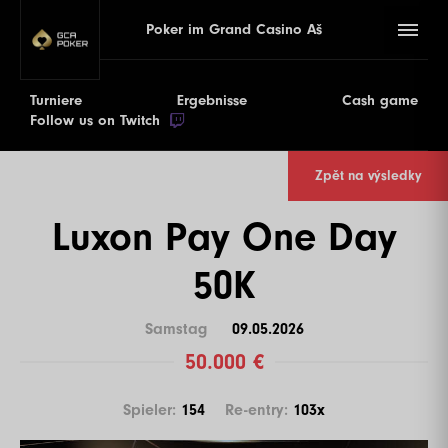
Poker im Grand Casino Aš
Turniere
Ergebnisse
Cash game
Follow us on Twitch
Zpět na výsledky
Luxon Pay One Day
50K
Samstag
09.05.2026
50.000 €
Spieler:
154
Re-entry:
103x