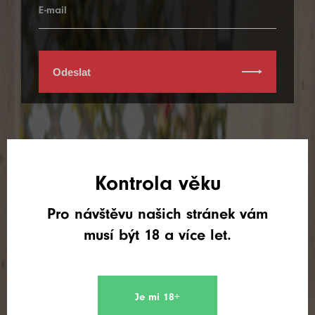
E-mail
E-mail
Odeslat
Kontrola věku
Pro návštěvu našich stránek vám
musí být 18 a více let.
Je mi 18+