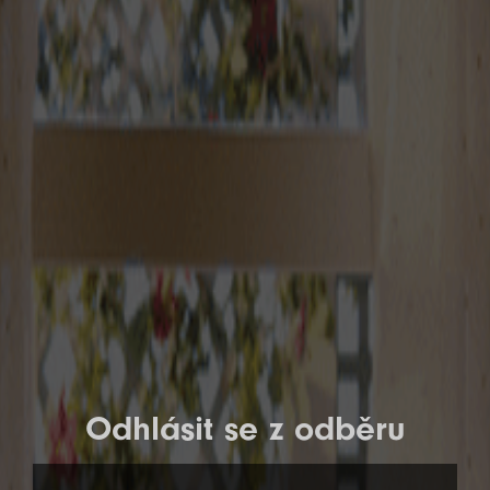
Odhlásit se z odběru