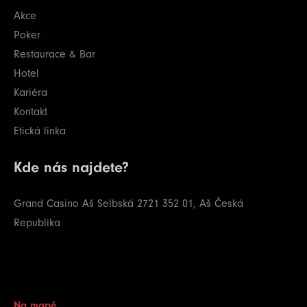
Akce
Poker
Restaurace & Bar
Hotel
Kariéra
Kontakt
Etická linka
Kde nás najdete?
Grand Casino Aš
Selbská 2721
352 01, Aš
Česká
Republika
Na mapě