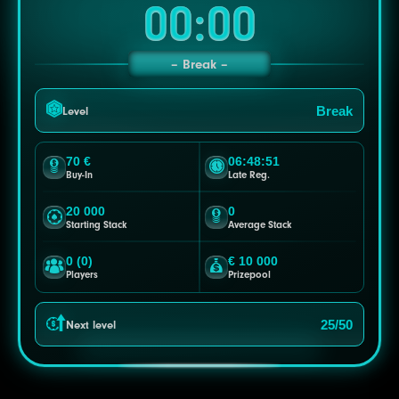
00:00
Break
Break
Level
70 €
06:48:48
Buy-In
Late Reg.
20 000
0
Starting Stack
Average Stack
0 (0)
€ 10 000
Players
Prizepool
25/50
Next level