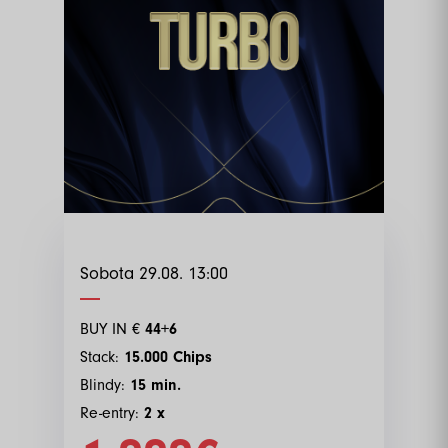
Sobota 29.08. 13:00
BUY IN €
44+6
Stack:
15.000 Chips
Blindy:
15 min.
Re-entry:
2 x