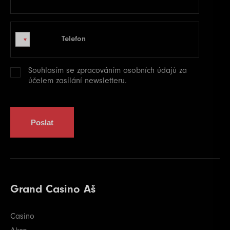
Telefon
Telefon
Souhlasím se zpracováním
osobních údajů
za
účelem zasílání newsletteru.
Poslat
Grand Casino Aš
Casino