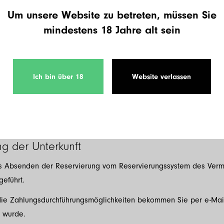
ungen
Um unsere Website zu betreten, müssen Sie
mindestens 18 Jahre alt sein
rmittlung der Unterkunft, durch die Gesellschaft W.G.G. a.s. (weit
mittler und dem Besteller, der die mittelbaren Dienstleistungen n
eser Objekte hat der Vermittler mit den Inhabern der einzelnen Hot
Ich bin über 18
Website verlassen
hen dem Besteller und dem Vermittler entsteht auf Grund der aus
ot ist der Endpreis für den Besteller.
ng der Unterkunft
as Absenden der Reservierung vom Reservierungssystem des Vermi
eführt.
die Zahlungsdurchführungsmöglichkeiten bekommen Sie per e-Mail 
 wurde.