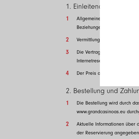
1. Einleitende Bestimm
Allgemeine Bedingungen für Ve
Beziehungen zwischen dem Ver
Vermittlung der Vermietung di
Die Vertragsbeziehung zwisc
Internetreservierung.
Der Preis angegeben im Angeb
2. Bestellung und Zahlu
Die Bestellung wird durch d
www.grandcasinoas.eu durchg
Aktuelle Informationen über 
der Reservierung angegeben