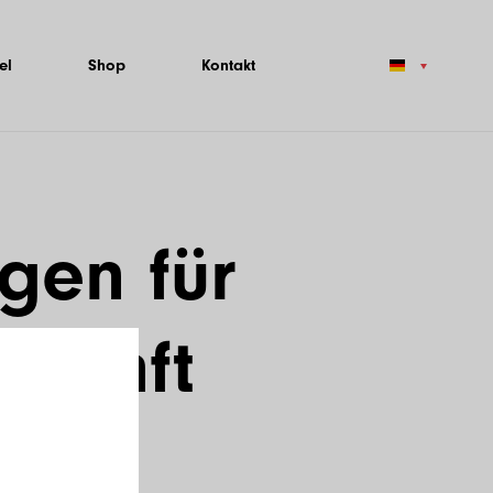
el
Shop
Kontakt
gen für
rkunft