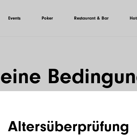
Events
Poker
Restaurant & Bar
Hot
eine Bedingun
ttlung der Unte
Altersüberprüfung