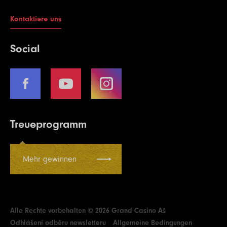
Kontaktiere uns
Social
Treueprogramm
Mehr gewinnen
Alle Rechte vorbehalten © 2026 Grand Casino Aš
Odhlášení odběru newsletteru
Allgemeine Bedingungen