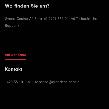
Wo finden Sie uns?
Grand Casino Aš
Selbská 2721
352 01, Aš
Tschechische
Republik
Auf der Karte
Kontakt
+420 351 011 611
recepce@grandcasinoas.eu