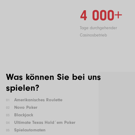
4 000+
Tage durchgehender
Casinosbetrieb
Was können Sie bei uns
spielen?
Amerikanisches Roulette
Novo Poker
Blackjack
Ultimate Texas Hold´em Poker
Spielautomaten