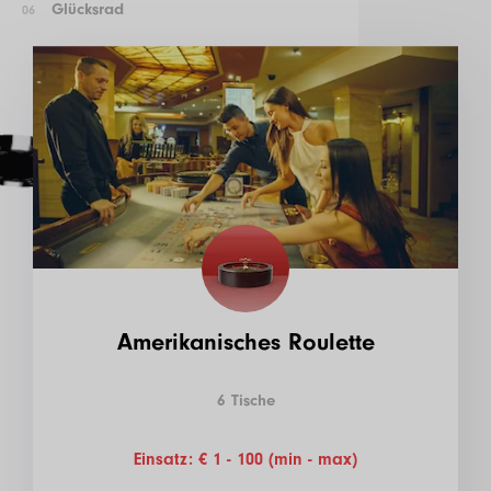
Glücksrad
Amerikanisches Roulette
6 Tische
Einsatz: € 1 - 100 (min - max)