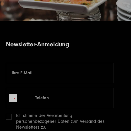
Newsletter-Anmeldung
Ihre E-Mail
E-mail
Telefon
Telefon
Ich stimme der Verarbeitung
personenbezogener
Daten zum Versand des
Newsletters zu.