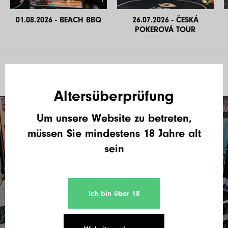
01.08.2026 - BEACH BBQ
26.07.2026 - ČESKÁ
POKEROVÁ TOUR
Hotel
Altersüberprüfung
Um unsere Website zu betreten,
müssen Sie mindestens 18 Jahre alt
Hotel Mondeso
Neues Hotel direkt neben dem
sein
Casino
Ich bin über 18