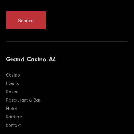
Senden
Grand Casino Aš
Casino
Events
Poker
Restaurant & Bar
Hotel
Karriere
Kontakt