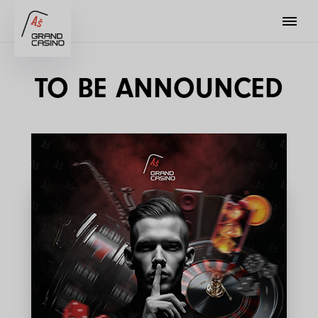
TO BE ANNOUNCED