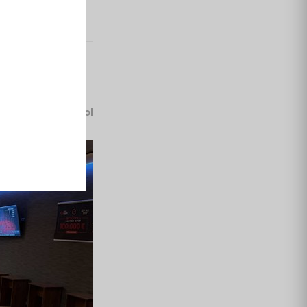
Prize pool