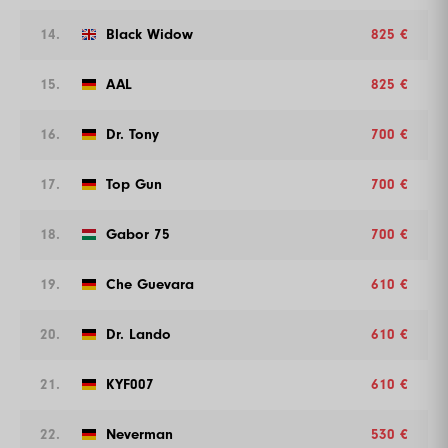
14.
Black Widow
825 €
15.
AAL
825 €
16.
Dr. Tony
700 €
17.
Top Gun
700 €
18.
Gabor 75
700 €
19.
Che Guevara
610 €
20.
Dr. Lando
610 €
21.
KYF007
610 €
22.
Neverman
530 €