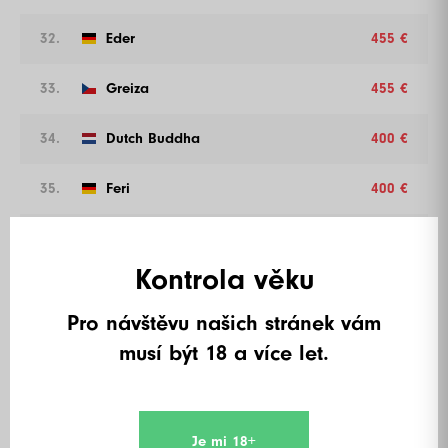
32.
Eder
455 €
33.
Greiza
455 €
34.
Dutch Buddha
400 €
35.
Feri
400 €
36.
Mr. Cash
400 €
Kontrola věku
37.
Suralo
400 €
Pro návštěvu našich stránek vám
38.
Sarah Cushion
400 €
musí být 18 a více let.
39.
Kaan Kaan
400 €
40.
Quinten Spyckerelle
360 €
Je mi 18+