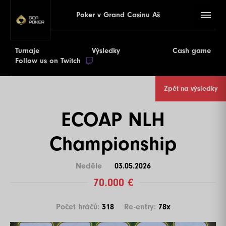
Poker v Grand Casinu Aš
Turnaje
Výsledky
Cash game
Follow us on Twitch
Zpět na výsledky
ECOAP NLH
Championship
Neděle
03.05.2026
70.000 €
Počet hráčů:
318
Re-entry:
78x