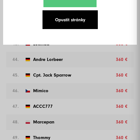
41.
Florian Walter
360 €
Opustit stránky
42.
Marvel
360 €
43.
Lucinda
360 €
44.
Andre Lorbeer
360 €
45.
Cpt. Jack Sparrow
360 €
46.
Mimico
360 €
47.
ACCC777
360 €
48.
Marcepan
360 €
49.
Thommy
360 €