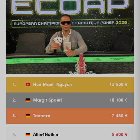
1.
Huu Manh Nguyen
13 500 €
2.
Margit Spoerl
10 100 €
3.
Taubexx
7 450 €
4.
AllIn4Nothin
5 600 €