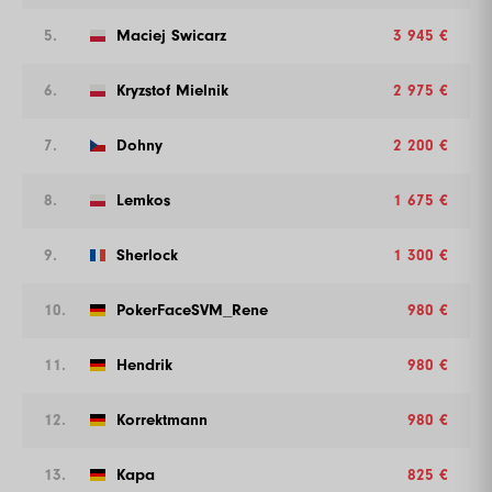
5.
Maciej Swicarz
3 945 €
6.
Kryzstof Mielnik
2 975 €
7.
Dohny
2 200 €
8.
Lemkos
1 675 €
9.
Sherlock
1 300 €
10.
PokerFaceSVM_Rene
980 €
11.
Hendrik
980 €
12.
Korrektmann
980 €
13.
Kapa
825 €