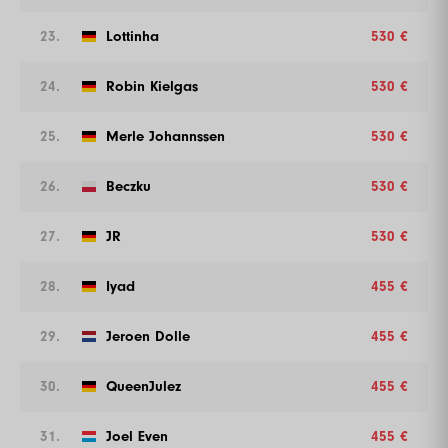
23.
Lottinha
530 €
24.
Robin Kielgas
530 €
25.
Merle Johannssen
530 €
26.
Beczku
530 €
27.
JR
530 €
28.
Iyad
455 €
29.
Jeroen Dolle
455 €
30.
QueenJulez
455 €
31.
Joel Even
455 €