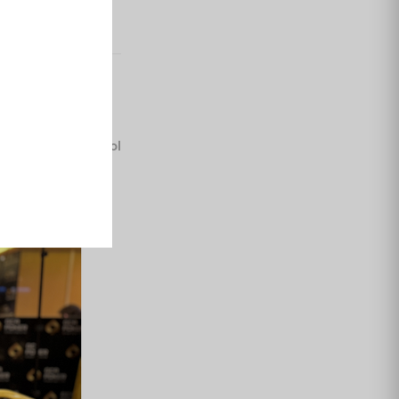
Prize pool