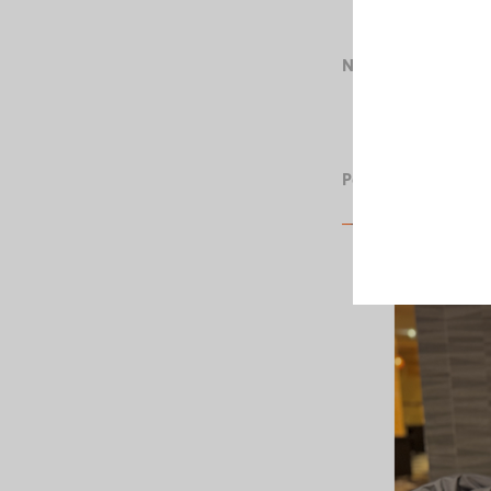
Neděle
02.02.20
Počet hráčů:
431