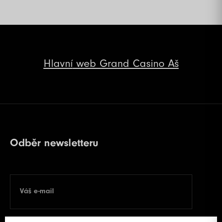
Hlavní
web Grand Casino Aš
Odběr newsletteru
Váš e-mail
E-mail