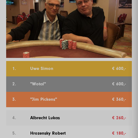
1.
Uwe Simon
€ 600,-
2.
"Wotal"
€ 600,-
3.
"Jim Pickens"
€ 360,-
4.
Albrecht Lukas
€ 260,-
5.
Hrozensky Robert
€ 180,-