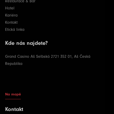
Restaurace & Bar
Hotel
Kariéra
Kontakt
Etická linka
Kde nás najdete?
Grand Casino Aš
Selbská 2721
352 01, Aš
Česká
Republika
Na mapě
Kontakt