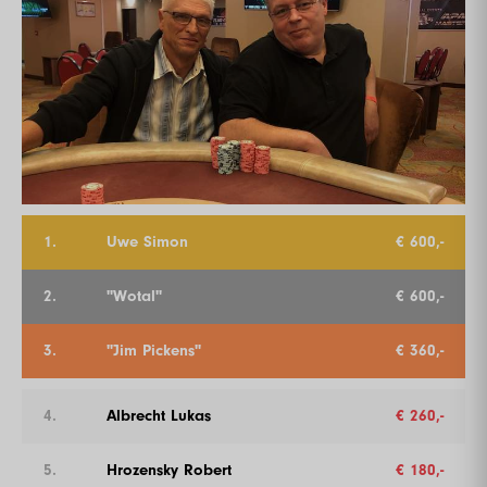
1.
Uwe Simon
€ 600,-
2.
"Wotal"
€ 600,-
3.
"Jim Pickens"
€ 360,-
4.
Albrecht Lukas
€ 260,-
5.
Hrozensky Robert
€ 180,-