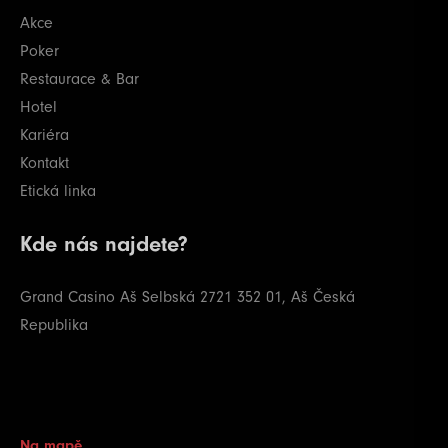
Akce
Poker
Restaurace & Bar
Hotel
Kariéra
Kontakt
Etická linka
Kde nás najdete?
Grand Casino Aš
Selbská 2721
352 01, Aš
Česká
Republika
Na mapě