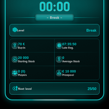
00:00
Break
Break
Level
70 €
07:35:48
Buy-In
Late Reg.
20 000
0
Starting Stack
Average Stack
0 (0)
€ 10 000
Players
Prizepool
25/50
Next level