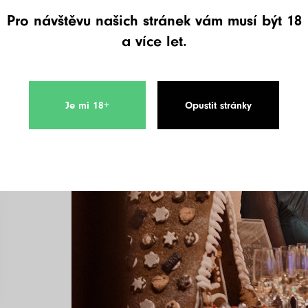
do našeho věrnostního programu.
Pro návštěvu našich stránek vám musí být 18
a více let.
Je mi 18+
Opustit stránky