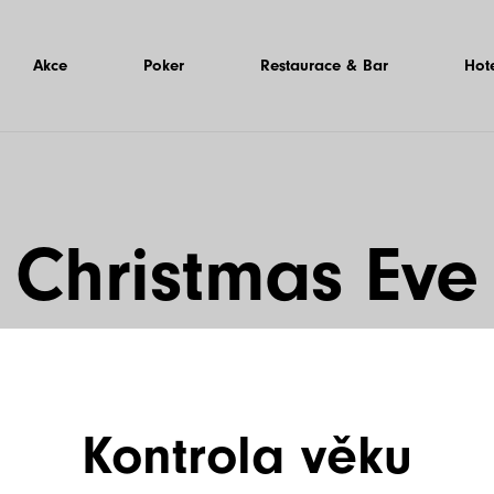
Akce
Poker
Restaurace & Bar
Hot
Christmas Eve
A je to tady...Po roce opět Vánoce a s nimi rock and r
Kontrola věku
Nezapomenutelná vánoční atmosféra Vám vykouzlí úsmě
vánoční speciality našeho šéfkuchaře...A nebojte, Ježí