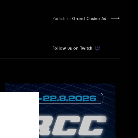
Zurück zu
Grand Casino Aš
Follow us on Twitch