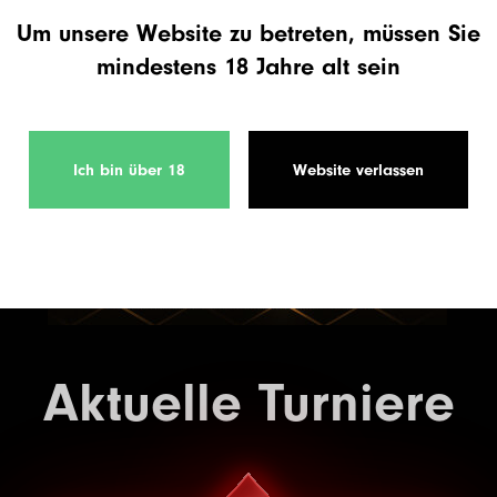
Um unsere Website zu betreten, müssen Sie
mindestens 18 Jahre alt sein
Ich bin über 18
Website verlassen
Aktuelle Turniere