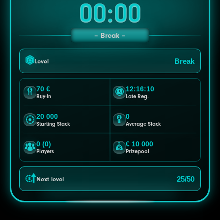
00:00
Break
Break
Level
70 €
12:16:08
Buy-In
Late Reg.
20 000
0
Starting Stack
Average Stack
0 (0)
€ 10 000
Players
Prizepool
25/50
Next level