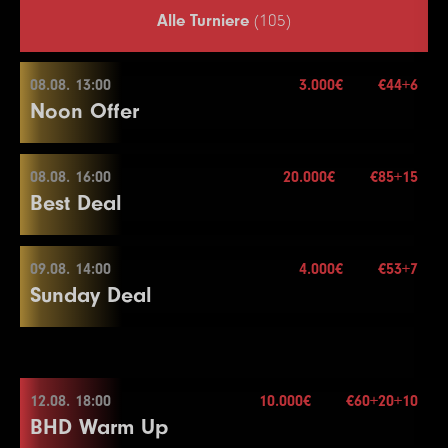
Alle Turniere
(105)
08.08. 13:00
3.000€
€44+6
Noon Offer
08.08. 16:00
20.000€
€85+15
08.08. 13:00
Best Deal
Buy-in
€44+6
Stack
50.000
09.08. 14:00
4.000€
€53+7
08.08. 16:00
Sunday Deal
Blinds
15 min.
Re-entry
2×
Buy-in
€85+15
Stack
40.000
09.08. 14:00
Blinds
20 min.
12.08. 18:00
10.000€
€60+20+10
3.000€
Re-entry
2×
BHD Warm Up
Buy-in
€53+7