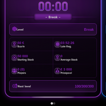
00:00
Break
Break
Level
50 €
03:52:23
Buy-In
Late Reg.
50 000
0
Starting Stack
Average Stack
0 (0)
€ 3 000
Players
Prizepool
100/300/300
Next level