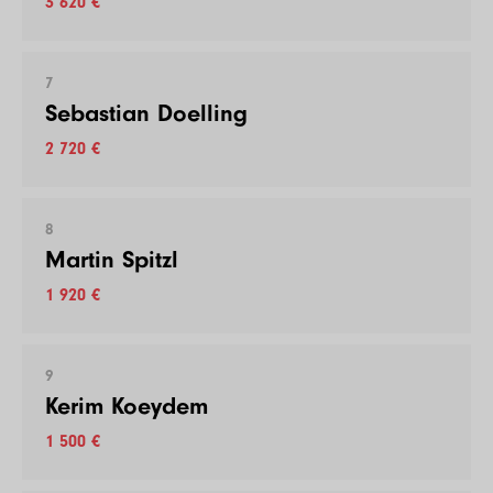
3 620 €
7
Sebastian Doelling
2 720 €
8
Martin Spitzl
1 920 €
9
Kerim Koeydem
1 500 €