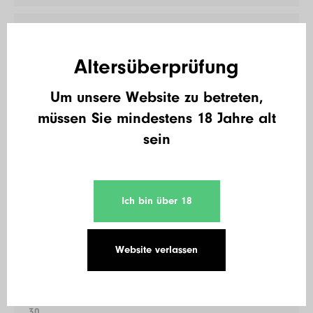
27
Cersei
Altersüberprüfung
600 €
Um unsere Website zu betreten,
müssen Sie mindestens 18 Jahre alt
28
sein
Andre Maul
520 €
Ich bin über 18
29
Jultz
Website verlassen
520 €
30