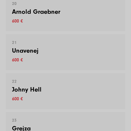
20
Arnold Graebner
600 €
21
Unavenej
600 €
22
Johny Hell
600 €
23
Grejza