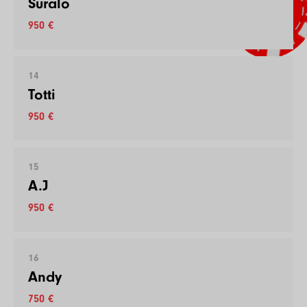
Suralo
950 €
14
Totti
950 €
15
A.J
950 €
16
Andy
750 €