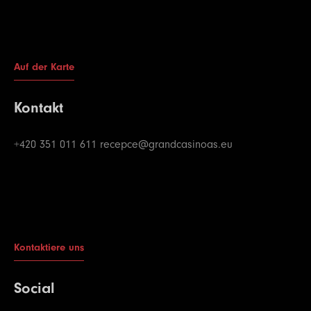
Auf der Karte
Kontakt
+420 351 011 611
recepce@grandcasinoas.eu
Kontaktiere uns
Social