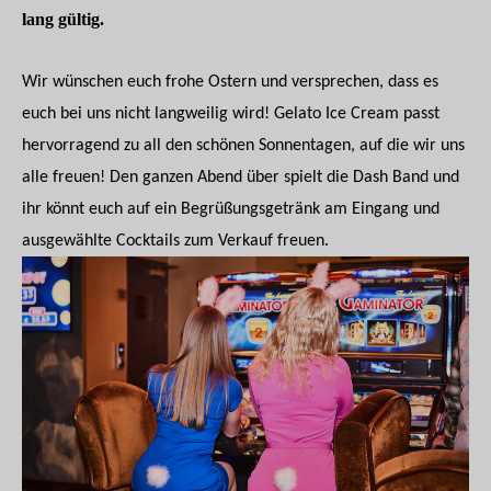
lang gültig.
Wir wünschen euch frohe Ostern und versprechen, dass es
euch bei uns nicht langweilig wird!
Gelato Ice Cream passt
hervorragend zu all den schönen Sonnentagen, auf die wir uns
alle freuen!
Den ganzen Abend über spielt die Dash Band und
ihr könnt euch auf ein Begrüßungsgetränk am Eingang und
ausgewählte Cocktails zum Verkauf freuen.