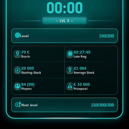
00:00
LVL 3
100/200
Level
70 €
02:27:43
Buy-In
Late Reg.
20 000
21 064
Starting Stack
Average Stack
94 (99)
€ 10 000
Players
Prizepool
150/300/300
Next level