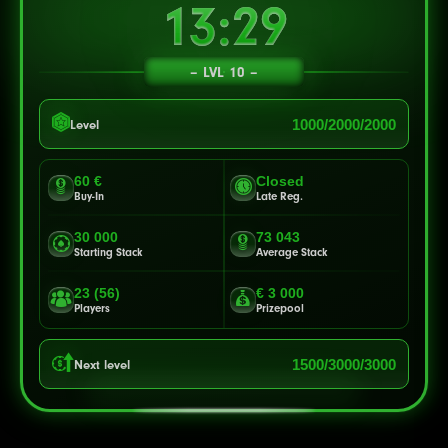
13:26
LVL 10
1000/2000/2000
Level
60 €
Closed
Buy-In
Late Reg.
30 000
73 043
Starting Stack
Average Stack
23 (56)
€ 3 000
Players
Prizepool
1500/3000/3000
Next level