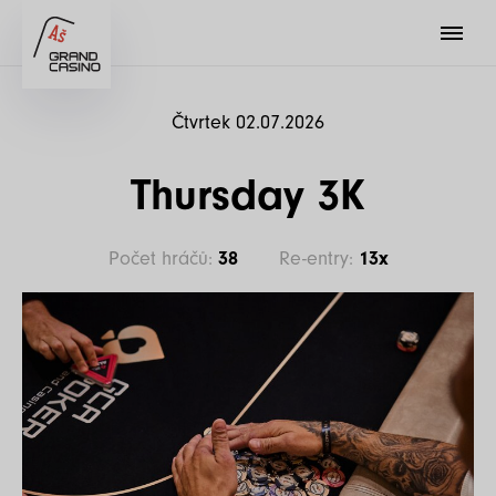
Čtvrtek 02.07.2026
Thursday 3K
Počet hráčů:
38
Re-entry:
13x