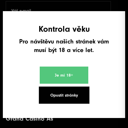
Váš e-mail
E-mail
Kontrola věku
Telefon
Telefon
Pro návštěvu našich stránek vám
musí být 18 a více let.
Souhlasím se zpracováním
osobních údajů
za
účelem zasílání newsletteru.
Je mi 18+
Poslat
Opustit stránky
Grand Casino Aš