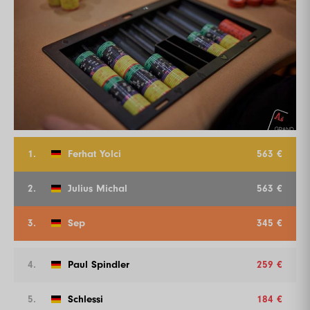
1.
Ferhat Yolci
563 €
2.
Julius Michal
563 €
3.
Sep
345 €
4.
Paul Spindler
259 €
5.
Schlessi
184 €