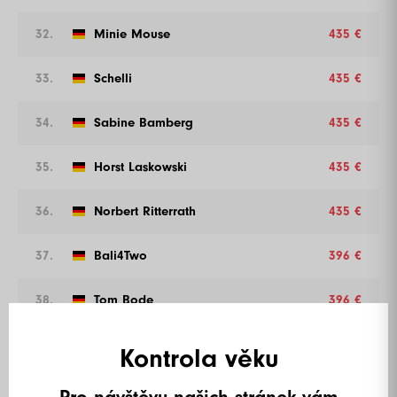
32.
Minie Mouse
435 €
33.
Schelli
435 €
34.
Sabine Bamberg
435 €
35.
Horst Laskowski
435 €
36.
Norbert Ritterrath
435 €
37.
Bali4Two
396 €
38.
Tom Bode
396 €
39.
Jiří Havel
396 €
Kontrola věku
40.
Bela Uhrlau
396 €
Pro návštěvu našich stránek vám