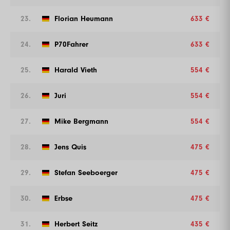
23.
Florian Heumann
633 €
24.
P70Fahrer
633 €
25.
Harald Vieth
554 €
26.
Juri
554 €
27.
Mike Bergmann
554 €
28.
Jens Quis
475 €
29.
Stefan Seeboerger
475 €
30.
Erbse
475 €
31.
Herbert Seitz
435 €