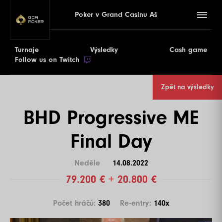
Poker v Grand Casinu Aš
Turnaje
Výsledky
Cash game
Follow us on Twitch
Zpět na výsledky
BHD Progressive ME
Final Day
Neděle
14.08.2022
79.200 € + 20.800 €
Počet hráčů:
380
Re-entry:
140x