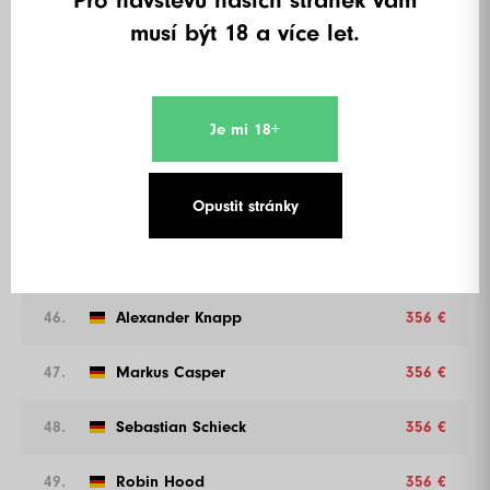
musí být 18 a více let.
41.
Alex Behnke
396 €
42.
BJK
396 €
Je mi 18+
43.
RichisQueen
396 €
Opustit stránky
44.
Shorty
396 €
45.
Patrick
396 €
46.
Alexander Knapp
356 €
47.
Markus Casper
356 €
48.
Sebastian Schieck
356 €
49.
Robin Hood
356 €