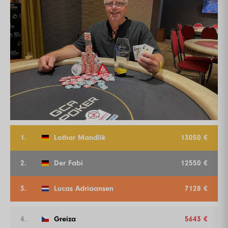
1.
Lothar Mandlik
13050 €
2.
Der Fabi
12550 €
3.
Lucas Adriaansen
7128 €
4.
Greiza
5643 €