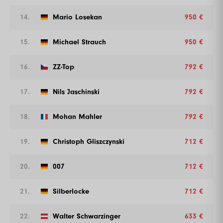
14.
Mario Losekan
950 €
15.
Michael Strauch
950 €
16.
ZZ-Top
792 €
17.
Nils Jaschinski
792 €
18.
Mohan Mahler
792 €
19.
Christoph Gliszczynski
712 €
20.
007
712 €
21.
Silberlocke
712 €
22.
Walter Schwarzinger
633 €