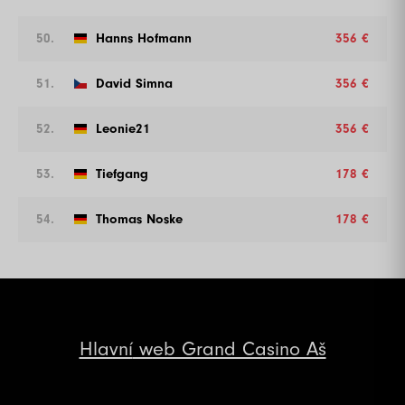
50.
Hanns Hofmann
356 €
51.
David Simna
356 €
52.
Leonie21
356 €
53.
Tiefgang
178 €
54.
Thomas Noske
178 €
Hlavní
web Grand Casino Aš