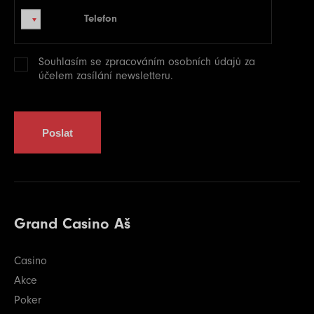
Telefon
Telefon
Souhlasím se zpracováním
osobních údajů
za
účelem zasílání newsletteru.
Poslat
Grand Casino Aš
Casino
Akce
Poker