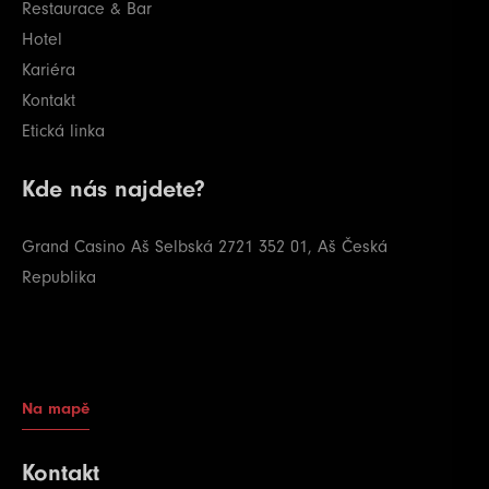
Restaurace & Bar
Hotel
Kariéra
Kontakt
Etická linka
Kde nás najdete?
Grand Casino Aš
Selbská 2721
352 01, Aš
Česká
Republika
Na mapě
Kontakt