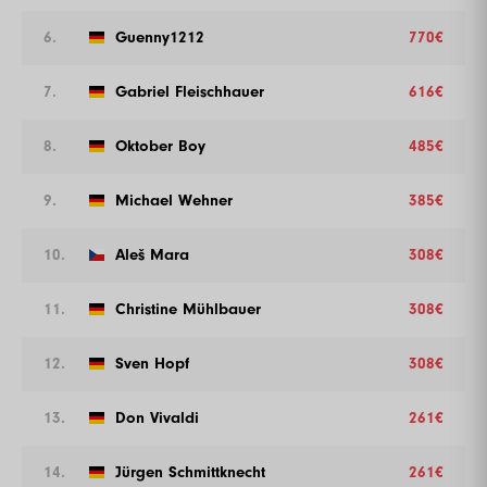
6.
Guenny1212
770€
7.
Gabriel Fleischhauer
616€
8.
Oktober Boy
485€
9.
Michael Wehner
385€
10.
Aleš Mara
308€
11.
Christine Mühlbauer
308€
12.
Sven Hopf
308€
13.
Don Vivaldi
261€
14.
Jürgen Schmittknecht
261€