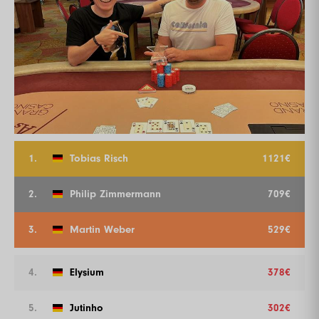
1.
Tobias Risch
1121€
2.
Philip Zimmermann
709€
3.
Martin Weber
529€
4.
Elysium
378€
5.
Jutinho
302€