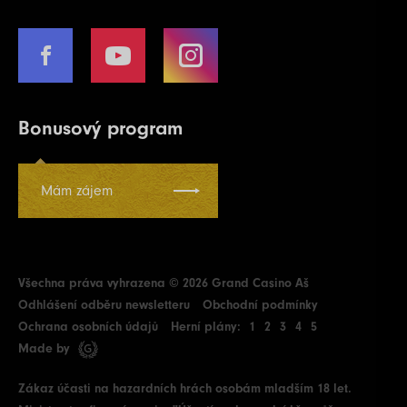
Bonusový program
Mám zájem
Všechna práva vyhrazena © 2026 Grand Casino Aš
Odhlášení odběru newsletteru
Obchodní podmínky
Ochrana osobních údajů
Herní plány:
1
2
3
4
5
Made by
Zákaz účasti na hazardních hrách osobám mladším 18 let.