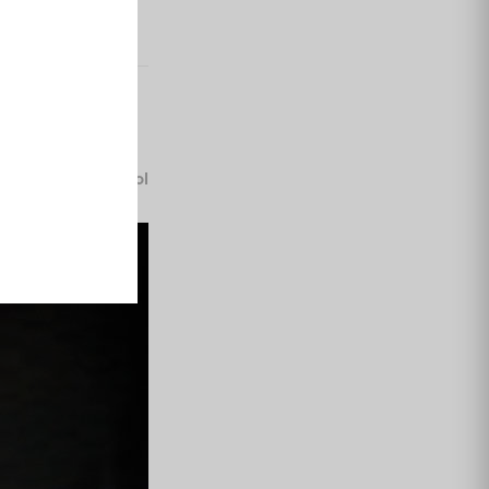
Prize pool