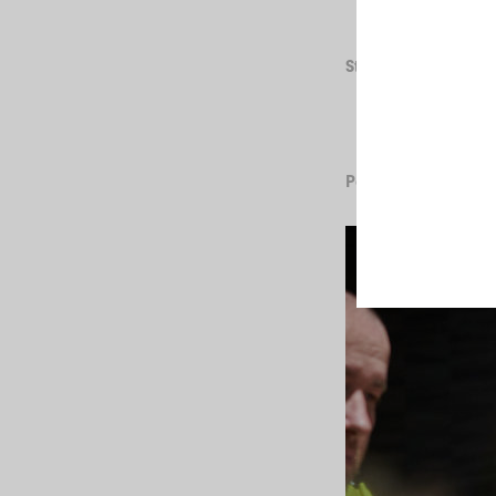
Středa
15.06.20
Počet hráčů:
125