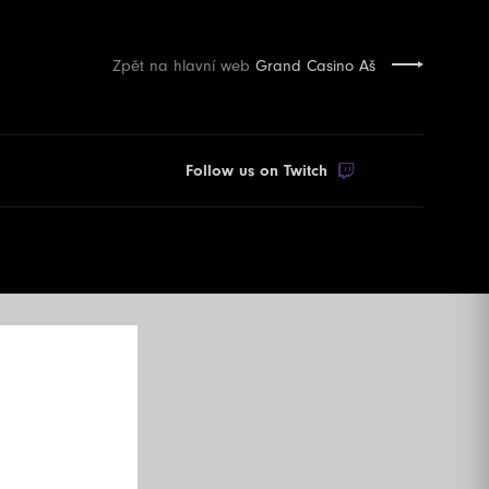
Zpět na hlavní web
Grand Casino Aš
Follow us on Twitch
y