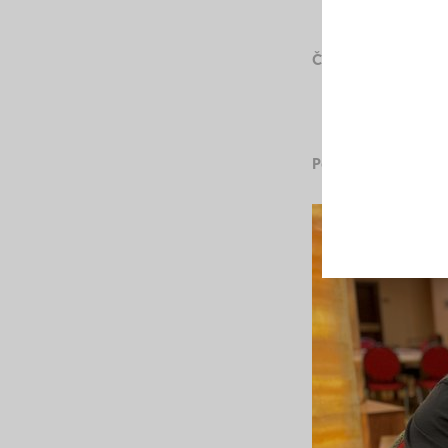
Čtvrtek
09.06.20
Počet hráčů:
27