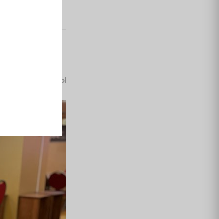
Prize pool