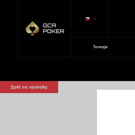
Turnaje
Zpět na výsledky