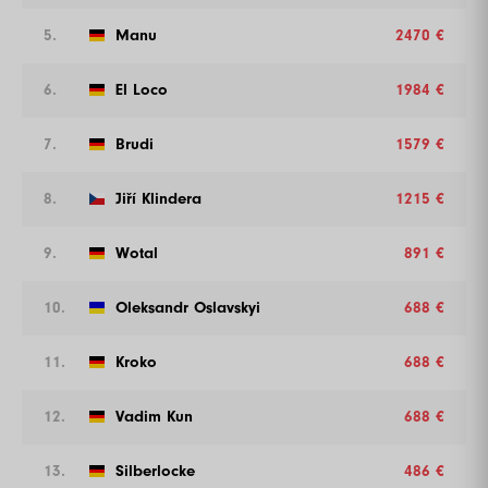
5.
Manu
2470 €
6.
El Loco
1984 €
7.
Brudi
1579 €
8.
Jiří Klindera
1215 €
9.
Wotal
891 €
10.
Oleksandr Oslavskyi
688 €
11.
Kroko
688 €
12.
Vadim Kun
688 €
13.
Silberlocke
486 €