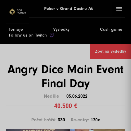
Poker v Grand Casinu Aš
Turnaje
Výsledky
Cash game
Follow us on Twitch
Zpět na výsledky
Angry Dice Main Event
Final Day
Neděle
05.06.2022
40.500 €
Počet hráčů:
330
Re-entry:
120x