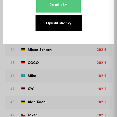
Je mi 18+
41.
Angry Wife
202 €
Opustit stránky
42.
Sascha Quiner
202 €
43.
Dušan Barták
202 €
44.
Mister Schach
202 €
45.
COCO
202 €
46.
Mika
182 €
47.
XYC
182 €
48.
Alan Koehl
182 €
49.
Joker
182 €