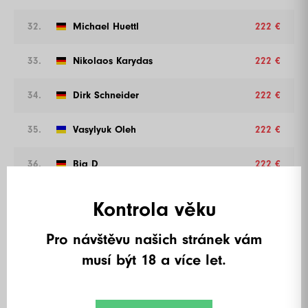
32.
Michael Huettl
222 €
33.
Nikolaos Karydas
222 €
34.
Dirk Schneider
222 €
35.
Vasylyuk Oleh
222 €
36.
Big D
222 €
37.
Michaele Eichert
202 €
Kontrola věku
38.
Magier1010
202 €
Pro návštěvu našich stránek vám
musí být 18 a více let.
39.
Pokahontag96
202 €
40.
Madders
202 €