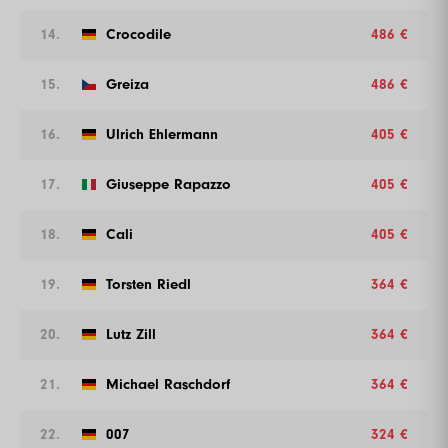
14.
Crocodile
486 €
15.
Greiza
486 €
16.
Ulrich Ehlermann
405 €
17.
Giuseppe Rapazzo
405 €
18.
Cali
405 €
19.
Torsten Riedl
364 €
20.
Lutz Zill
364 €
21.
Michael Raschdorf
364 €
22.
007
324 €