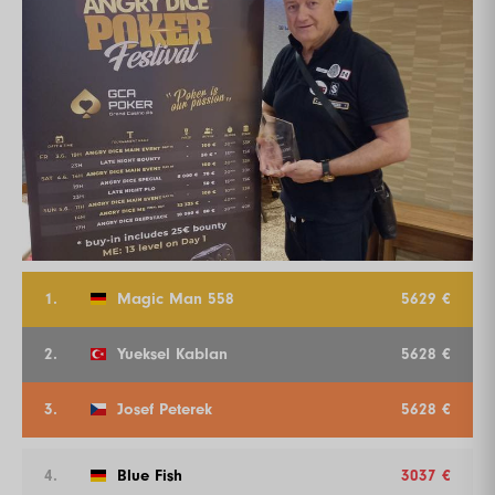
1.
Magic Man 558
5629 €
2.
Yueksel Kablan
5628 €
3.
Josef Peterek
5628 €
4.
Blue Fish
3037 €