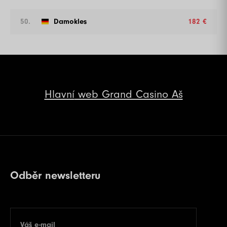
50.
Damokles
182 €
Hlavní
web Grand Casino Aš
Odběr newsletteru
Váš e-mail
E-mail