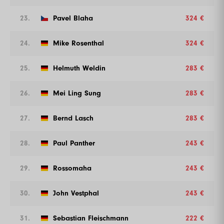
23.
Pavel Blaha
324 €
24.
Mike Rosenthal
324 €
25.
Helmuth Weldin
283 €
26.
Mei Ling Sung
283 €
27.
Bernd Lasch
283 €
28.
Paul Panther
243 €
29.
Rossomaha
243 €
30.
John Vestphal
243 €
31.
Sebastian Fleischmann
222 €