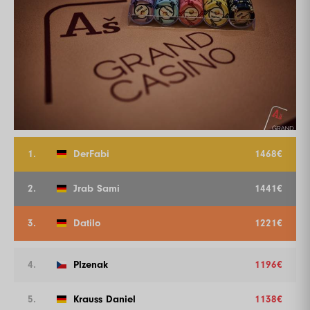
1.
DerFabi
1468€
2.
Jrab Sami
1441€
3.
Datilo
1221€
4.
Plzenak
1196€
5.
Krauss Daniel
1138€