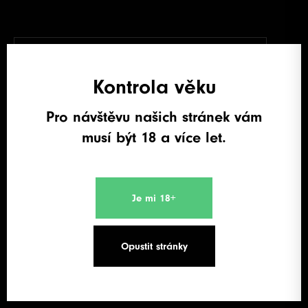
Váš e-mail
E-mail
Kontrola věku
Pro návštěvu našich stránek vám
Telefon
Telefon
musí být 18 a více let.
Souhlasím se zpracováním
osobních údajů
za
účelem zasílání newsletteru.
Je mi 18+
Poslat
Opustit stránky