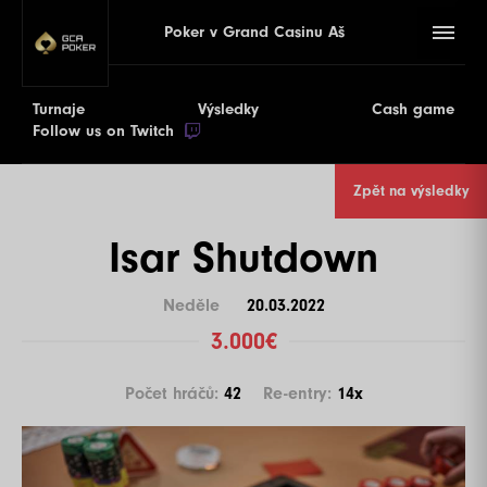
Poker v Grand Casinu Aš
Turnaje
Výsledky
Cash game
Follow us on Twitch
Zpět na výsledky
Isar Shutdown
Neděle
20.03.2022
3.000€
Počet hráčů:
42
Re-entry:
14x