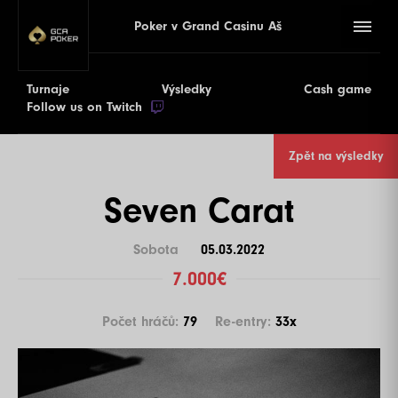
Poker v Grand Casinu Aš
Turnaje
Výsledky
Cash game
Follow us on Twitch
Zpět na výsledky
Seven Carat
Sobota
05.03.2022
7.000€
Počet hráčů:
79
Re-entry:
33x