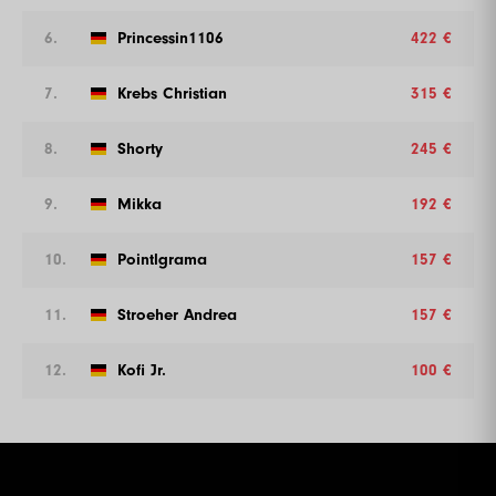
6.
Princessin1106
422 €
7.
Krebs Christian
315 €
8.
Shorty
245 €
9.
Mikka
192 €
10.
Pointlgrama
157 €
11.
Stroeher Andrea
157 €
12.
Kofi Jr.
100 €