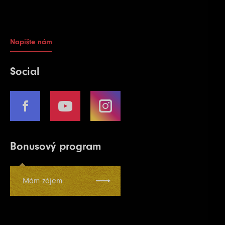
Napište nám
Social
Bonusový program
Mám zájem