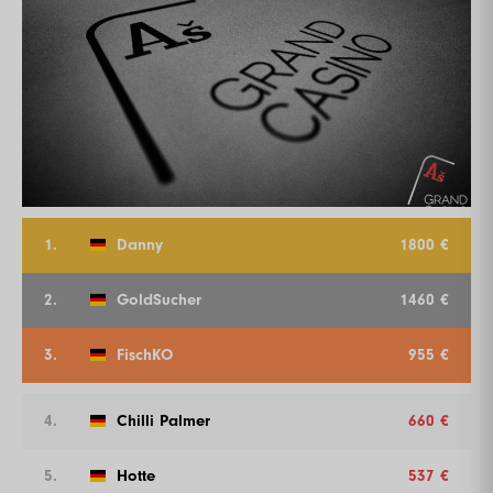
1.
Danny
1800 €
2.
GoldSucher
1460 €
3.
FischKO
955 €
4.
Chilli Palmer
660 €
5.
Hotte
537 €