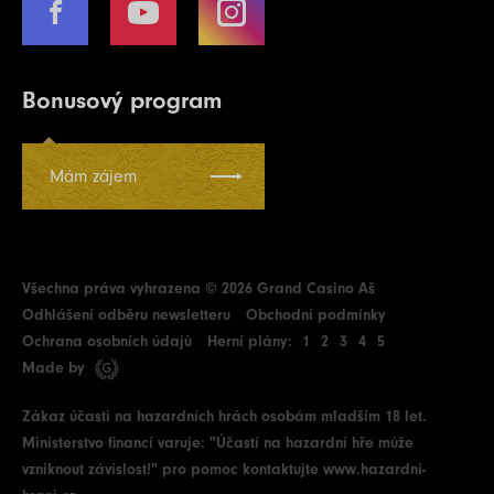
Bonusový program
Mám zájem
Všechna práva vyhrazena © 2026 Grand Casino Aš
Odhlášení odběru newsletteru
Obchodní podmínky
Ochrana osobních údajů
Herní plány:
1
2
3
4
5
Made by
Zákaz účasti na hazardních hrách osobám mladším 18 let.
Ministerstvo financí varuje: "Účastí na hazardní hře může
vzniknout závislost!" pro pomoc kontaktujte
www.hazardni-