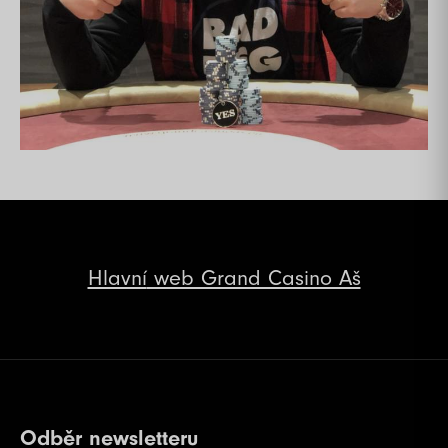
Hlavní
web Grand Casino Aš
Odběr newsletteru