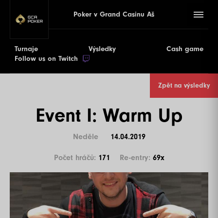
Poker v Grand Casinu Aš
Turnaje
Výsledky
Cash game
Follow us on Twitch
Zpět na výsledky
Event I: Warm Up
Neděle
14.04.2019
Počet hráčů:
171
Re-entry:
69x