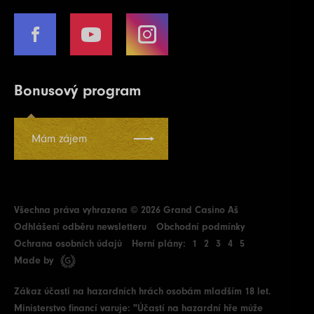
Bonusový program
Mám zájem
Všechna práva vyhrazena © 2026 Grand Casino Aš
Odhlášení odběru newsletteru
Obchodní podmínky
Ochrana osobních údajů
Herní plány:
1
2
3
4
5
Made by
Zákaz účasti na hazardních hrách osobám mladším 18 let.
Ministerstvo financí varuje: "Účastí na hazardní hře může