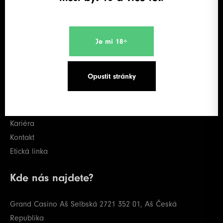
Grand Casino Aš
Je mi 18+
Casino
Akce
Opustit stránky
Poker
Restaurace & Bar
Hotel
Kariéra
Kontakt
Etická linka
Kde nás najdete?
Grand Casino Aš
Selbská 2721
352 01, Aš
Česká
Republika