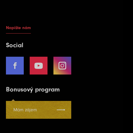
Napište nám
Social
Bonusový program
Mám zájem