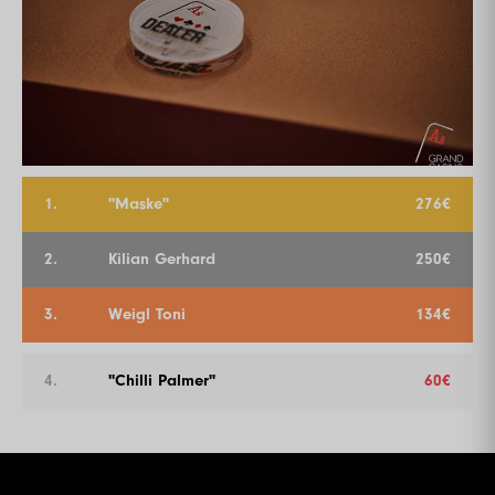
1.
"Maske"
276€
2.
Kilian Gerhard
250€
3.
Weigl Toni
134€
4.
"Chilli Palmer"
60€