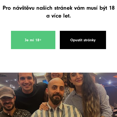
Pro návštěvu našich stránek vám musí být 18
a více let.
25
2.156€
Je mi 18+
Opustit stránky
Re-entry:
15x