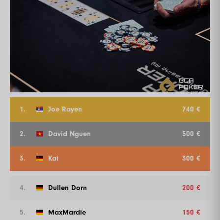
1.
Joe Rayen
740 €
2.
David Nguen
500 €
3.
Kai
300 €
4.
Dullen Dorn
200 €
5.
MaxMardie
150 €