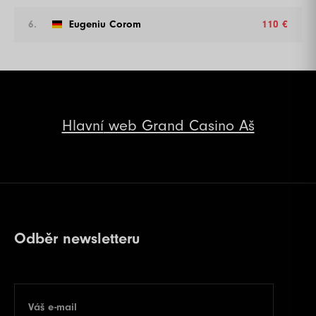
6.
Eugeniu Corom
110 €
Hlavní
web Grand Casino Aš
Odběr newsletteru
Váš e-mail
E-mail