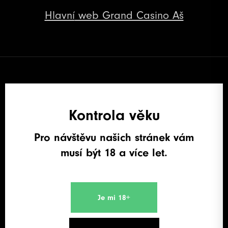
Hlavní
web Grand Casino Aš
Odběr newsletteru
Kontrola věku
Pro návštěvu našich stránek vám
Váš e-mail
E-mail
musí být 18 a více let.
Telefon
Telefon
Je mi 18+
Souhlasím se zpracováním
osobních údajů
za