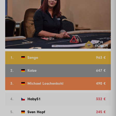
1.
Senge
963 €
2.
Katze
647 €
3.
Michael Loschenkohl
490 €
4.
Haby51
332 €
5.
Sven Hopf
245 €