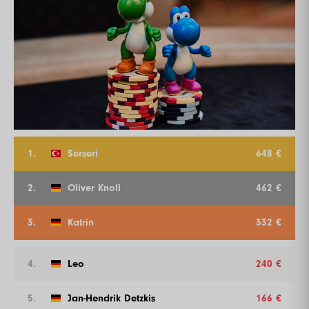
1.
Serseri
648 €
2.
Oliver Knoll
462 €
3.
Katrin
332 €
4.
Leo
240 €
5.
Jan-Hendrik Detzkis
166 €