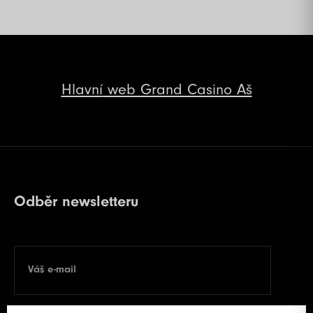
Hlavní
web Grand Casino Aš
Odběr newsletteru
Váš e-mail
E-mail