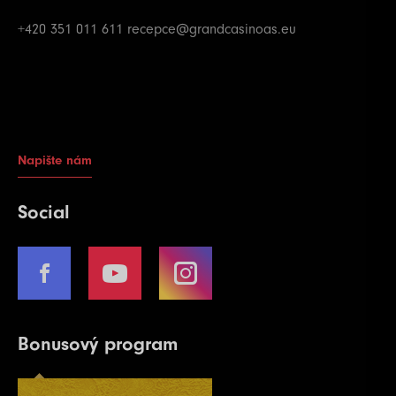
+420 351 011 611
recepce@grandcasinoas.eu
Napište nám
Social
Bonusový program