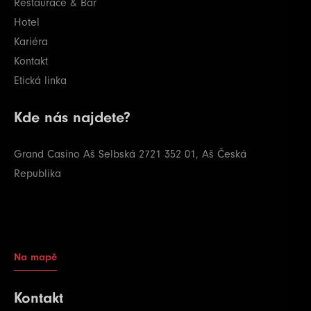
Restaurace & Bar
Hotel
Kariéra
Kontakt
Etická linka
Kde nás najdete?
Grand Casino Aš
Selbská 2721
352 01, Aš
Česká
Republika
Na mapě
Kontakt