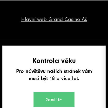
Hlavní
web Grand Casino Aš
Odběr newsletteru
Kontrola věku
Pro návštěvu našich stránek vám
musí být 18 a více let.
Váš e-mail
E-mail
Je mi 18+
Telefon
Telefon