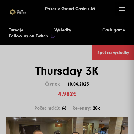
Poker v Grand Casinu Aš
Turnaje
Výsledky
Cash game
Follow us on Twitch
Zpět na výsledky
Thursday 3K
Čtvrtek
10.04.2025
4.982€
Počet hráčů:
66
Re-entry:
28x