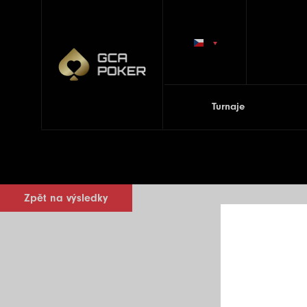
Turnaje
Zpět na výsledky