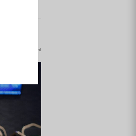
Prize pool