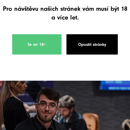
Pro návštěvu našich stránek vám musí být 18
a více let.
25
6148€
Je mi 18+
Opustit stránky
Re-entry:
26x