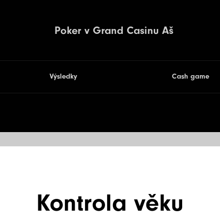
Poker v Grand Casinu Aš
Výsledky
Cash game
Megastack
Kontrola věku