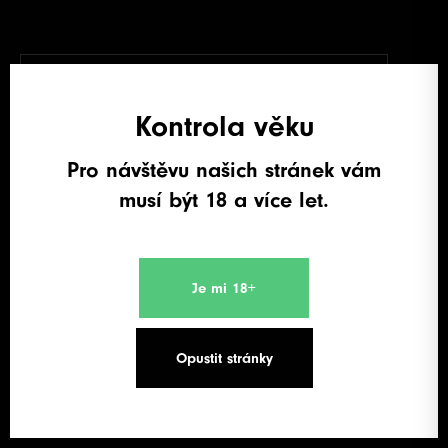
Váš e-mail
E-mail
Kontrola věku
Pro návštěvu našich stránek vám
Telefon
Telefon
musí být 18 a více let.
Souhlasím se zpracováním
osobních údajů
za
účelem zasílání newsletteru.
Je mi 18+
Poslat
Opustit stránky