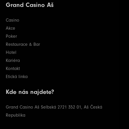
Grand Casino Aš
Casino
Akce
Poker
Restaurace & Bar
Hotel
Kariéra
Kontakt
Etická linka
Kde nás najdete?
Grand Casino Aš
Selbská 2721
352 01, Aš
Česká
Republika