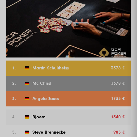
1.
Martin Schultheiss
3378 €
2.
Mc Chrisl
3378 €
3.
Angela Jauss
1735 €
4.
Bjoern
1340 €
5.
Steve Brennecke
985 €