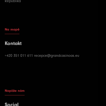
Republika
Na mapě
Kontakt
+420 351 011 611
recepce@grandcasinoas.eu
Napište nám
Social