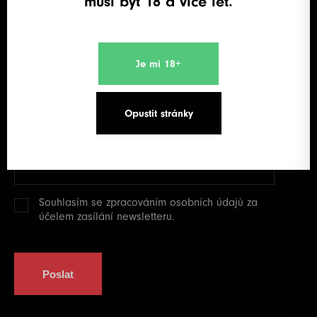
musí být 18 a více let.
Odběr newsletteru
Je mi 18+
Váš e-mail
E-mail
Opustit stránky
Telefon
Telefon
Souhlasím se zpracováním
osobních údajů
za
účelem zasílání newsletteru.
Poslat