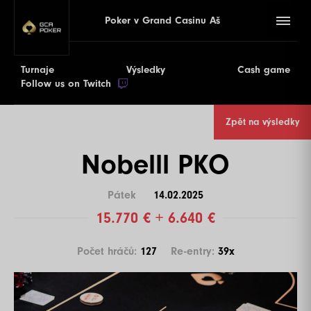
Poker v Grand Casinu Aš
Turnaje
Výsledky
Cash game
Follow us on Twitch
Zpět na výsledky
Nobelll PKO
Pátek
14.02.2025
15.770 € + 6.640 €
Počet hráčů:
127
Re-entry:
39x