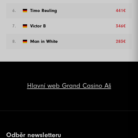
6.
Timo Reuling
441€
7.
Victor B
346€
8.
Man in White
283€
Hlavní
web Grand Casino Aš
Odběr newsletteru