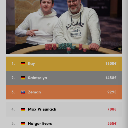
1.
Kay
1600€
2.
Saintseiya
1458€
3.
Zeman
929€
4.
Max Wissmach
708€
5.
Holger Evers
535€