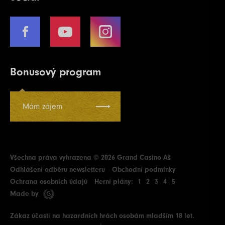
Bonusový program
Mám zájem
Všechna práva vyhrazena © 2026 Grand Casino Aš
Odhlášení odběru newsletteru
Obchodní podmínky
Ochrana osobních údajů
Herní plány:
1
2
3
4
5
Made by
Zákaz účasti na hazardních hrách osobám mladším 18 let.