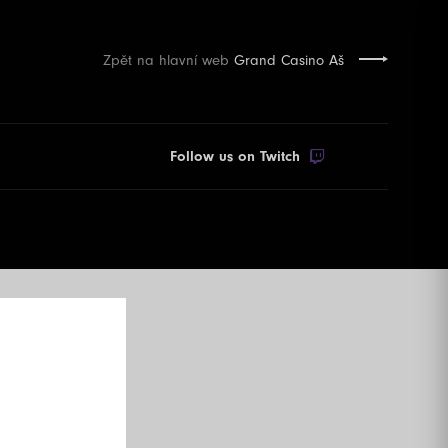
Zpět na hlavní web
Grand Casino Aš
Follow us on Twitch