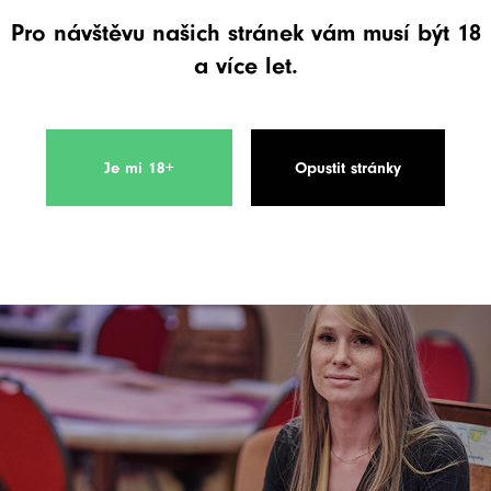
Pro návštěvu našich stránek vám musí být 18
a více let.
19
1.000€
Je mi 18+
Opustit stránky
Re-entry:
11x