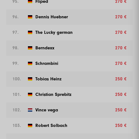
95.
Fliped
270 €
96.
Dennis Huebner
270 €
97.
The Lucky german
270 €
98.
Berndexx
270 €
99.
Schrambini
270 €
100.
Tobias Heinz
250 €
101.
Christian Sprebitz
250 €
102.
Vince vega
250 €
103.
Robert Solbach
250 €