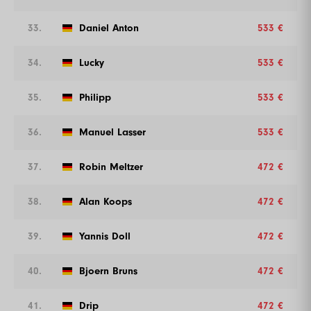
33.
Daniel Anton
533 €
34.
Lucky
533 €
35.
Philipp
533 €
36.
Manuel Lasser
533 €
37.
Robin Meltzer
472 €
38.
Alan Koops
472 €
39.
Yannis Doll
472 €
40.
Bjoern Bruns
472 €
41.
Drip
472 €