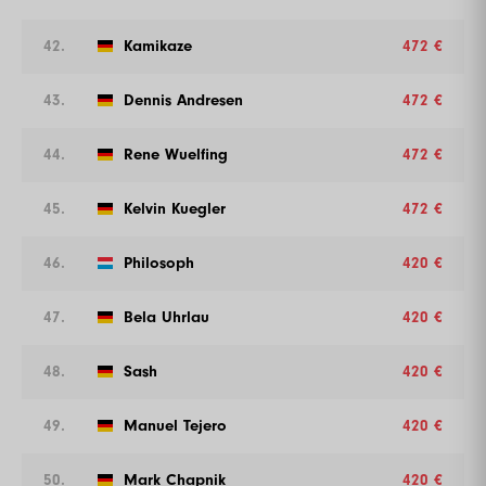
42.
Kamikaze
472 €
43.
Dennis Andresen
472 €
44.
Rene Wuelfing
472 €
45.
Kelvin Kuegler
472 €
46.
Philosoph
420 €
47.
Bela Uhrlau
420 €
48.
Sash
420 €
49.
Manuel Tejero
420 €
50.
Mark Chapnik
420 €