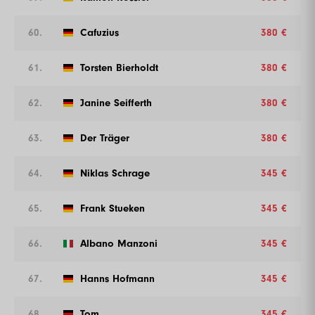
60.
Cafuzius
380 €
61.
Torsten Bierholdt
380 €
62.
Janine Seifferth
380 €
63.
Der Träger
380 €
64.
Niklas Schrage
345 €
65.
Frank Stueken
345 €
66.
Albano Manzoni
345 €
67.
Hanns Hofmann
345 €
68.
Tom
345 €