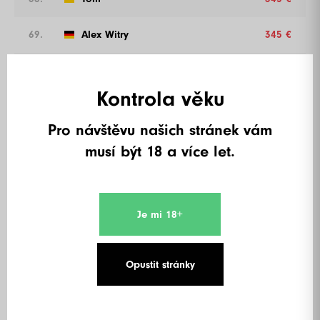
69.
Alex Witry
345 €
70.
Fortuna
345 €
Kontrola věku
71.
Stupz
345 €
Pro návštěvu našich stránek vám
72.
Bobby
345 €
musí být 18 a více let.
73.
Timo Pörschke
315 €
74.
Emin Cam
315 €
Je mi 18+
75.
Mann vom Mond
315 €
Opustit stránky
76.
Lucca Bauer
315 €