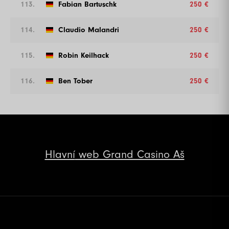
113.
Fabian Bartuschk
250 €
114.
Claudio Malandri
250 €
115.
Robin Keilhack
250 €
116.
Ben Tober
250 €
Hlavní
web Grand Casino Aš