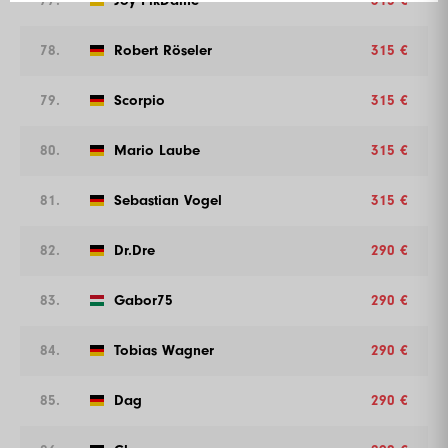
77.
Joy PikDame
315 €
78.
Robert Röseler
315 €
79.
Scorpio
315 €
80.
Mario Laube
315 €
81.
Sebastian Vogel
315 €
82.
Dr.Dre
290 €
83.
Gabor75
290 €
84.
Tobias Wagner
290 €
85.
Dag
290 €