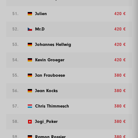
51.
Julien
420 €
52.
Mr.D
420 €
53.
Johannes Hellwig
420 €
54.
Kevin Groeger
420 €
55.
Jan Frauboese
380 €
56.
Jean Kocks
380 €
57.
Chris Thimmesch
380 €
58.
Jogi_Poker
380 €
59.
Ramon Rossier
380 €