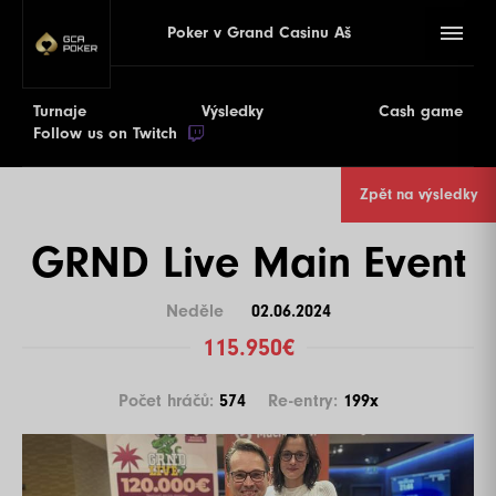
Poker v Grand Casinu Aš
Turnaje
Výsledky
Cash game
Follow us on Twitch
Zpět na výsledky
GRND Live Main Event
Neděle
02.06.2024
115.950€
Počet hráčů:
574
Re-entry:
199x