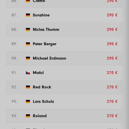
86.
Clemo
290 €
87.
Sunshine
290 €
88.
Niclas Thumm
290 €
89.
Peter Berger
290 €
90.
Michael Erdmann
290 €
91.
Maful
270 €
92.
Red Rock
270 €
93.
Lars Schulz
270 €
94.
Roland
270 €