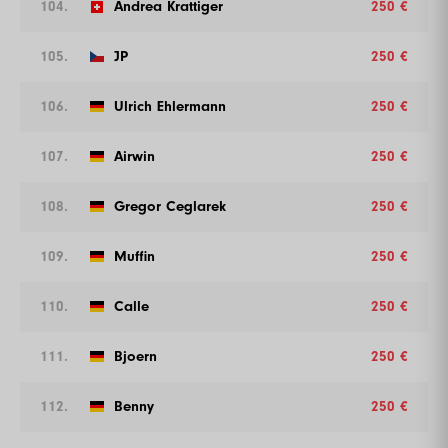
104.
Andrea Krattiger
250 €
105.
JP
250 €
106.
Ulrich Ehlermann
250 €
107.
Airwin
250 €
108.
Gregor Ceglarek
250 €
109.
Muffin
250 €
110.
Calle
250 €
111.
Bjoern
250 €
112.
Benny
250 €