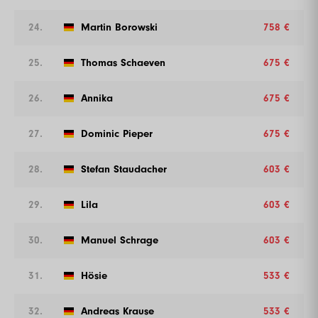
24.
Martin Borowski
758 €
25.
Thomas Schaeven
675 €
26.
Annika
675 €
27.
Dominic Pieper
675 €
28.
Stefan Staudacher
603 €
29.
Lila
603 €
30.
Manuel Schrage
603 €
31.
Hösie
533 €
32.
Andreas Krause
533 €