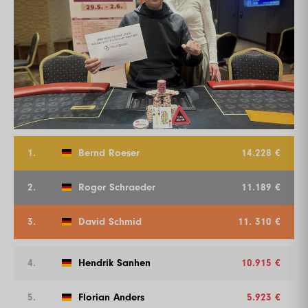
1.
Bernd Roeser
14.228 €
2.
Roger Schraeder
11.189 €
3.
David Schmid
11. 310 €
4.
Hendrik Sanhen
10.915 €
5.
Florian Anders
5.923 €