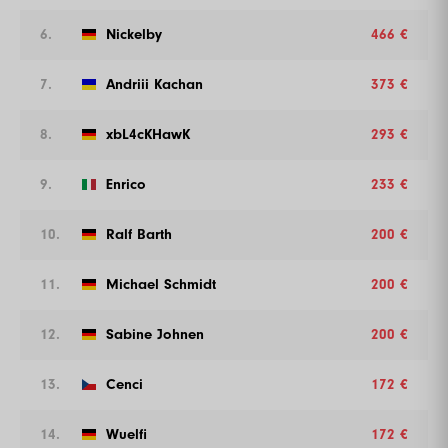
6.
Nickelby
466 €
7.
Andriii Kachan
373 €
8.
xbL4cKHawK
293 €
9.
Enrico
233 €
10.
Ralf Barth
200 €
11.
Michael Schmidt
200 €
12.
Sabine Johnen
200 €
13.
Cenci
172 €
14.
Wuelfi
172 €